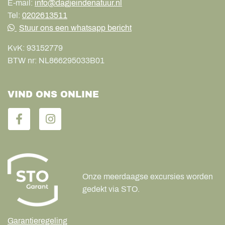
E-mail:
info@dagjeindenatuur.nl
Tel:
0202613511
Stuur ons een whatsapp bericht
KvK:
93152779
BTW nr:
NL866295033B01
VIND ONS ONLINE
Onze meerdaagse excursies worden
gedekt via STO.
Garantieregeling