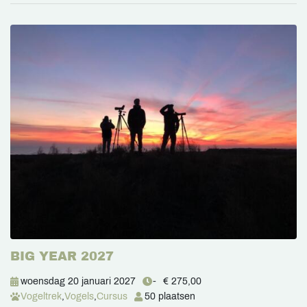
BIG YEAR 2027
woensdag 20 januari 2027
-
€ 275,00
Vogeltrek
,
Vogels
,
Cursus
50 plaatsen