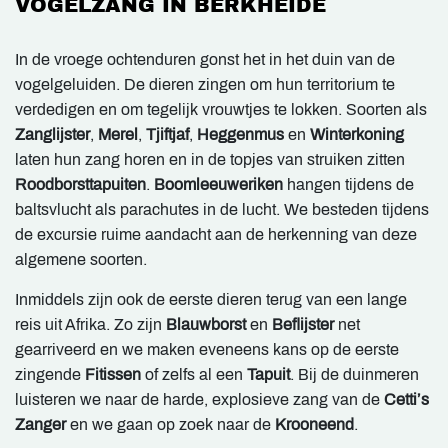
VOGELZANG IN BERKHEIDE
In de vroege ochtenduren gonst het in het duin van de
vogelgeluiden. De dieren zingen om hun territorium te
verdedigen en om tegelijk vrouwtjes te lokken. Soorten als
Zanglijster
,
Merel
,
Tjiftjaf
,
Heggenmus
en
Winterkoning
laten hun zang horen en in de topjes van struiken zitten
Roodborsttapuiten
.
Boomleeuweriken
hangen tijdens de
baltsvlucht als parachutes in de lucht. We besteden tijdens
de excursie ruime aandacht aan de herkenning van deze
algemene soorten.
Inmiddels zijn ook de eerste dieren terug van een lange
reis uit Afrika. Zo zijn
Blauwborst
en
Beflijster
net
gearriveerd en we maken eveneens kans op de eerste
zingende
Fitissen
of zelfs al een
Tapuit
. Bij de duinmeren
luisteren we naar de harde, explosieve zang van de
Cetti’s
Zanger
en we gaan op zoek naar de
Krooneend
.