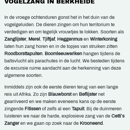
VOGELZANG IN BERKHEIDE
In de vroege ochtenduren gonst het in het duin van de
vogelgeluiden. De dieren zingen om hun territorium te
verdedigen en om tegelijk vrouwtjes te lokken. Soorten als
Zanglijster
,
Merel
,
Tjiftjaf
,
Heggenmus
en
Winterkoning
laten hun zang horen en in de topjes van struiken zitten
Roodborsttapuiten
.
Boomleeuweriken
hangen tijdens de
baltsvlucht als parachutes in de lucht. We besteden tijdens
de excursie ruime aandacht aan de herkenning van deze
algemene soorten.
Inmiddels zijn ook de eerste dieren terug van een lange
reis uit Afrika. Zo zijn
Blauwborst
en
Beflijster
net
gearriveerd en we maken eveneens kans op de eerste
zingende
Fitissen
of zelfs al een
Tapuit
. Bij de duinmeren
luisteren we naar de harde, explosieve zang van de
Cetti’s
Zanger
en we gaan op zoek naar de
Krooneend
.