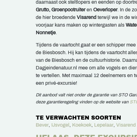
daarnaast ook steltlopers en eenden op doortre
Grutto, Groenpootruiter
en
Oeverloper
. In de 
de hier broedende
Visarend
terwijl we in de wi
voorjaar kans maken op wintergasten als
Water
Nonnetje
.
Tijdens de vaartocht gaat er een schipper mee
de Biesbosch. Hij kan tijdens de vaartocht alle
van de Biesbosch en de cultuurhistorie. Daarn
Dagjeindenatuur.nl mee om alle vogels en dier
te vertellen. Met maximaal 12 deelnemers en t
een privé-excursie!
Dit aanbod valt niet onder de garantie van STO Ga
deze garantieregeling vinden op de website van
STO
TE VERWACHTEN SOORTEN
Bever
,
IJsvogel
,
Koekoek
,
Lepelaar
,
Visarend