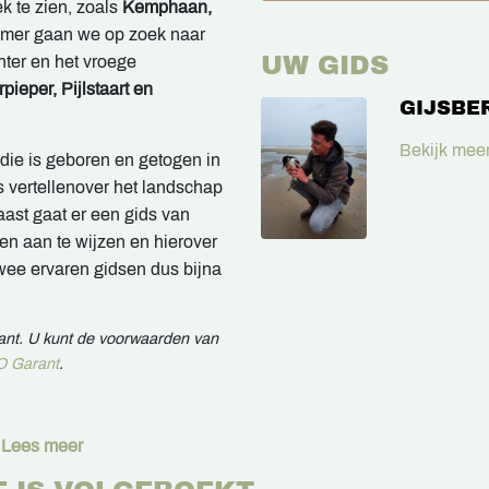
k te zien, zoals
Kemphaan,
zomer gaan we op zoek naar
UW GIDS
nter en het vroege
pieper, Pijlstaart en
GIJSBE
Bekijk meer
 die is geboren en getogen in
s vertellenover het landschap
aast gaat er een gids van
en aan te wijzen en hierover
wee ervaren gidsen dus bijna
rant. U kunt de voorwaarden van
 Garant
.
Lees meer