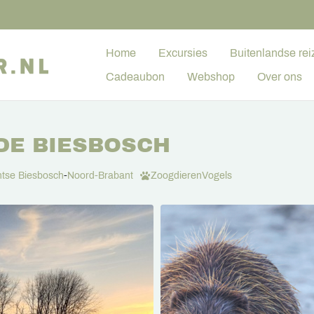
Home
Excursies
Buitenlandse rei
Cadeaubon
Webshop
Over ons
DE BIESBOSCH
tse Biesbosch
-
Noord-Brabant
Zoogdieren
Vogels