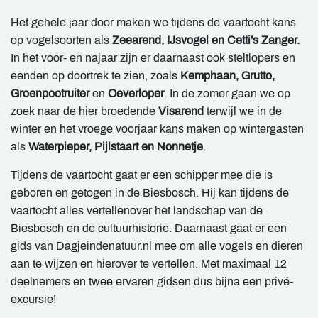
Het gehele jaar door maken we tijdens de vaartocht kans
op vogelsoorten als
Zeearend, IJsvogel en Cetti's Zanger.
In het voor- en najaar zijn er daarnaast ook steltlopers en
eenden op doortrek te zien, zoals
Kemphaan, Grutto,
Groenpootruiter
en
Oeverloper
. In de zomer gaan we op
zoek naar de hier broedende
Visarend
terwijl we in de
winter en het vroege voorjaar kans maken op wintergasten
als
Waterpieper, Pijlstaart en Nonnetje
.
Tijdens de vaartocht gaat er een schipper mee die is
geboren en getogen in de Biesbosch. Hij kan tijdens de
vaartocht alles vertellenover het landschap van de
Biesbosch en de cultuurhistorie. Daarnaast gaat er een
gids van Dagjeindenatuur.nl mee om alle vogels en dieren
aan te wijzen en hierover te vertellen. Met maximaal 12
deelnemers en twee ervaren gidsen dus bijna een privé-
excursie!