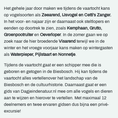
Het gehele jaar door maken we tijdens de vaartocht kans
op vogelsoorten als
Zeearend, IJsvogel en Cetti's Zanger.
In het voor- en najaar zijn er daarnaast ook steltlopers en
eenden op doortrek te zien, zoals
Kemphaan, Grutto,
Groenpootruiter
en
Oeverloper
. In de zomer gaan we op
zoek naar de hier broedende
Visarend
terwijl we in de
winter en het vroege voorjaar kans maken op wintergasten
als
Waterpieper, Pijlstaart en Nonnetje
.
Tijdens de vaartocht gaat er een schipper mee die is
geboren en getogen in de Biesbosch. Hij kan tijdens de
vaartocht alles vertellenover het landschap van de
Biesbosch en de cultuurhistorie. Daarnaast gaat er een
gids van Dagjeindenatuur.nl mee om alle vogels en dieren
aan te wijzen en hierover te vertellen. Met maximaal 12
deelnemers en twee ervaren gidsen dus bijna een privé-
excursie!