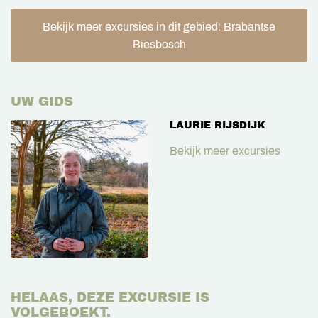
Bekijk meer excursies in dit gebied: Brabantse
Biesbosch
UW GIDS
LAURIE RIJSDIJK
Bekijk meer excursies
HELAAS, DEZE EXCURSIE IS
VOLGEBOEKT.