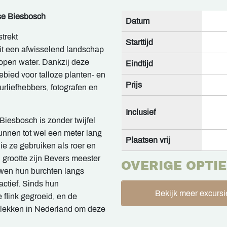
se Biesbosch
Datum
trekt
Starttijd
it een afwisselend landschap
open water. Dankzij deze
Eindtijd
gebied voor talloze planten- en
Prijs
urliefhebbers, fotografen en
Inclusief
iesbosch is zonder twijfel
nnen tot wel een meter lang
Plaatsen vrij
ie ze gebruiken als roer en
grootte zijn Bevers meester
OVERIGE OPTIE
uwen hun burchten langs
actief. Sinds hun
Bekijk meer excursi
e flink gegroeid, en de
plekken in Nederland om deze