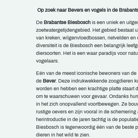
Op zoek naar Bevers en vogels in de Brabant
De
Brabantse Biesbosch
is een uniek en uitges
zoetwatergetijdengebied. Het gebied bestaat u
van kreken, wilgenvloedbossen, rietvelden en 
diversiteit is de Biesbosch een belangrijk leef
diersoorten. Het is een waar paradijs voor natu
vogelaars.
Eén van de meest iconische bewoners van de B
de
Bever
. Deze indrukwekkende zoogdieren ku
worden en hebben een krachtige platte staart d
om te waarschuwen voor gevaar. Ondanks hun 
in het zich onopvallend voortbewegen. Ze bo
rustige oevers en zijn vooral in de schemering 
herintroductie in de jaren tachtig is de populati
Biesbosch is tegenwoordig één van de beste 
dieren in het wild te zien.