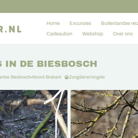
Home
Excursies
Buitenlandse rei
Cadeaubon
Webshop
Over ons
 IN DE BIESBOSCH
antse Biesbosch
-
Noord-Brabant
Zoogdieren
Vogels