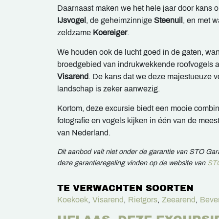
Daarnaast maken we het hele jaar door kans op
IJsvogel
, de geheimzinnige
Steenuil
, en met w
zeldzame
Koereiger
.
We houden ook de lucht goed in de gaten, wan
broedgebied van indrukwekkende roofvogels 
Visarend
. De kans dat we deze majestueuze v
landschap is zeker aanwezig.
Kortom, deze excursie biedt een mooie combina
fotografie en vogels kijken in één van de mee
van Nederland.
Dit aanbod valt niet onder de garantie van STO Ga
deze garantieregeling vinden op de website van
STO
TE VERWACHTEN SOORTEN
Koekoek
,
Visarend
,
Rietgors
,
Zeearend
,
Beve