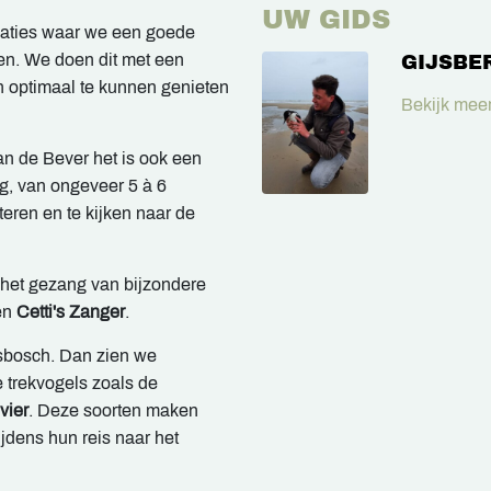
UW GIDS
caties waar we een goede
en. We doen dit met een
GIJSBE
en optimaal te kunnen genieten
Bekijk meer
an de Bever het is ook een
g, van ongeveer 5 à 6
teren en te kijken naar de
 het gezang van bijzondere
en
Cetti's Zanger
.
esbosch. Dan zien we
e trekvogels zoals de
vier
. Deze soorten maken
ijdens hun reis naar het