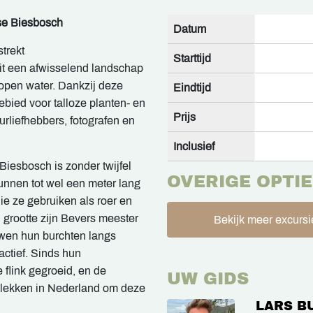
se Biesbosch
Datum
trekt
Starttijd
it een afwisselend landschap
open water. Dankzij deze
Eindtijd
gebied voor talloze planten- en
Prijs
urliefhebbers, fotografen en
Inclusief
iesbosch is zonder twijfel
OVERIGE OPTIE
nnen tot wel een meter lang
ie ze gebruiken als roer en
grootte zijn Bevers meester
Bekijk meer excursi
uwen hun burchten langs
actief. Sinds hun
e flink gegroeid, en de
UW GIDS
plekken in Nederland om deze
LARS B