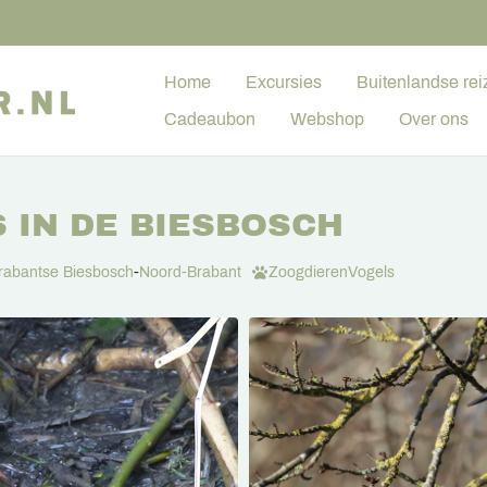
Home
Excursies
Buitenlandse rei
Cadeaubon
Webshop
Over ons
 IN DE BIESBOSCH
rabantse Biesbosch
-
Noord-Brabant
Zoogdieren
Vogels