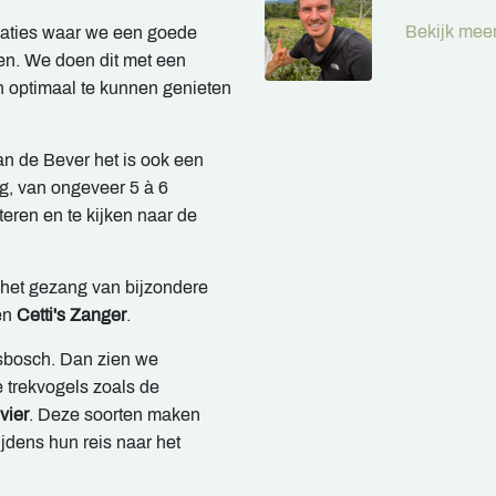
Bekijk meer
caties waar we een goede
en. We doen dit met een
en optimaal te kunnen genieten
an de Bever het is ook een
g, van ongeveer 5 à 6
teren en te kijken naar de
 het gezang van bijzondere
en
Cetti's Zanger
.
esbosch. Dan zien we
e trekvogels zoals de
vier
. Deze soorten maken
ijdens hun reis naar het