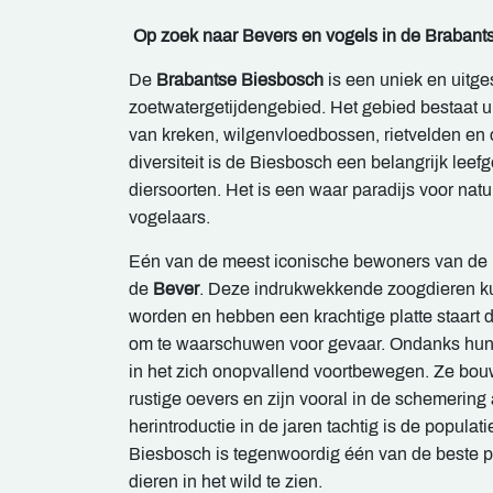
Op zoek naar Bevers en vogels in de Brabant
De
Brabantse Biesbosch
is een uniek en uitges
zoetwatergetijdengebied. Het gebied bestaat u
van kreken, wilgenvloedbossen, rietvelden en 
diversiteit is de Biesbosch een belangrijk leef
diersoorten. Het is een waar paradijs voor natu
vogelaars.
Eén van de meest iconische bewoners van de B
de
Bever
. Deze indrukwekkende zoogdieren ku
worden en hebben een krachtige platte staart d
om te waarschuwen voor gevaar. Ondanks hun 
in het zich onopvallend voortbewegen. Ze bo
rustige oevers en zijn vooral in de schemering 
herintroductie in de jaren tachtig is de populati
Biesbosch is tegenwoordig één van de beste 
dieren in het wild te zien.