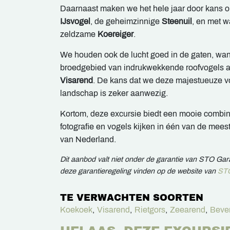
Daarnaast maken we het hele jaar door kans op
IJsvogel
, de geheimzinnige
Steenuil
, en met w
zeldzame
Koereiger
.
We houden ook de lucht goed in de gaten, wan
broedgebied van indrukwekkende roofvogels 
Visarend
. De kans dat we deze majestueuze v
landschap is zeker aanwezig.
Kortom, deze excursie biedt een mooie combina
fotografie en vogels kijken in één van de mee
van Nederland.
Dit aanbod valt niet onder de garantie van STO Ga
deze garantieregeling vinden op de website van
STO
TE VERWACHTEN SOORTEN
Koekoek
,
Visarend
,
Rietgors
,
Zeearend
,
Beve