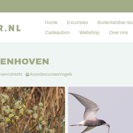
Home
Excursies
Buitenlandse rei
Cadeaubon
Webshop
Over ons
IENHOVEN
oven
-
Utrecht
Avondexcursies
Vogels