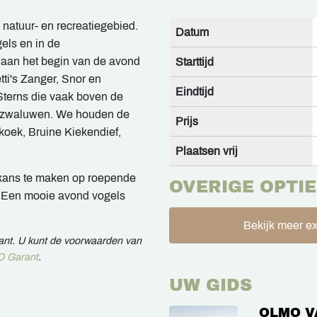
natuur- en recreatiegebied.
Datum
gels en in de
 aan het begin van de avond
Starttijd
tti's Zanger, Snor en
Eindtijd
Sterns die vaak boven de
erzwaluwen. We houden de
Prijs
koek, Bruine Kiekendief,
Plaatsen vrij
 kans te maken op roepende
OVERIGE OPTIE
! Een mooie avond vogels
Bekijk meer ex
rant. U kunt de voorwaarden van
 Garant
.
UW GIDS
OLMO V