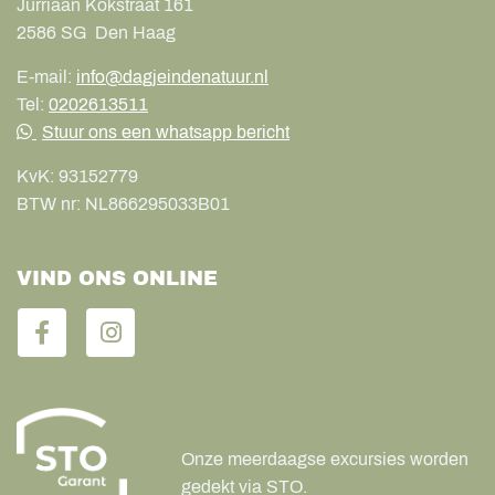
Jurriaan Kokstraat 161
2586 SG
Den Haag
E-mail:
info@dagjeindenatuur.nl
Tel:
0202613511
Stuur ons een whatsapp bericht
KvK:
93152779
BTW nr:
NL866295033B01
VIND ONS ONLINE
Onze meerdaagse excursies worden
gedekt via STO.