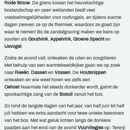
Rode Wouw
. De grens tussen het heuvelachtige
boslandschap en open weilanden biedt veel
voedselmogelijkheden voor roofvogels, en tijdens warme
dagen zweven ze op de thermiek, waardoor ze goed zijn
waar te nemen! Bij de zandafgraving maken we kans op
soorten als
Goudvink
,
Appelvink, Groene Specht
en
IJsvogel
.
Zodra de avond valt, ontwaken de uilen en zoogdieren.
Met behulp van een warmtebeeldkijker gaan we op zoek
naar
Reeën
,
Dassen
en
Vossen
. De
Houtsnippen
ontwaken en wie weet horen we zelfs een
Oehoe!
Naarmate het steeds donkerder wordt, galmt de
spookachtige zang van de
Bosuil
vanuit het bos.
Zo rond de langste dagen van het jaar, van half juni tot half
juli hebben we extra aandacht voor twee unieke bewoners
van het bos. Met wat geluk lichten langs de donkere
paadjes aan het eind van de avond
Vuurvliegjes
op. Terwijl