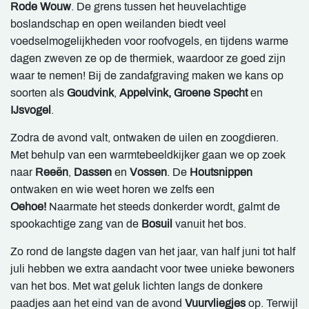
Rode Wouw
. De grens tussen het heuvelachtige
boslandschap en open weilanden biedt veel
voedselmogelijkheden voor roofvogels, en tijdens warme
dagen zweven ze op de thermiek, waardoor ze goed zijn
waar te nemen! Bij de zandafgraving maken we kans op
soorten als
Goudvink
,
Appelvink, Groene Specht
en
IJsvogel
.
Zodra de avond valt, ontwaken de uilen en zoogdieren.
Met behulp van een warmtebeeldkijker gaan we op zoek
naar
Reeën
,
Dassen
en
Vossen
. De
Houtsnippen
ontwaken en wie weet horen we zelfs een
Oehoe!
Naarmate het steeds donkerder wordt, galmt de
spookachtige zang van de
Bosuil
vanuit het bos.
Zo rond de langste dagen van het jaar, van half juni tot half
juli hebben we extra aandacht voor twee unieke bewoners
van het bos. Met wat geluk lichten langs de donkere
paadjes aan het eind van de avond
Vuurvliegjes
op. Terwijl