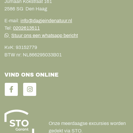
Jurriaan Kokstraat 161
2586 SG
Den Haag
E-mail:
info@dagjeindenatuur.nl
Tel:
0202613511
Stuur ons een whatsapp bericht
KvK:
93152779
BTW nr:
NL866295033B01
VIND ONS ONLINE
Onze meerdaagse excursies worden
gedekt via STO.