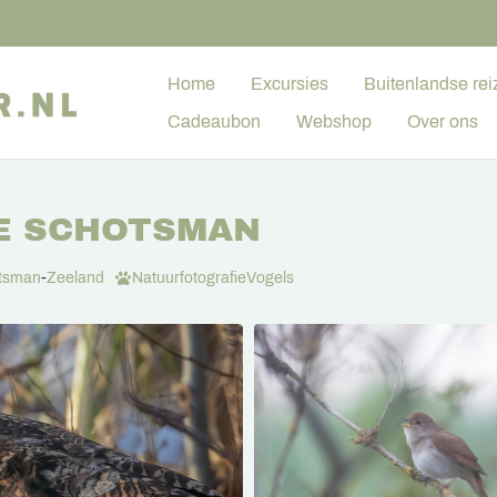
Home
Excursies
Buitenlandse rei
Cadeaubon
Webshop
Over ons
E SCHOTSMAN
tsman
-
Zeeland
Natuurfotografie
Vogels