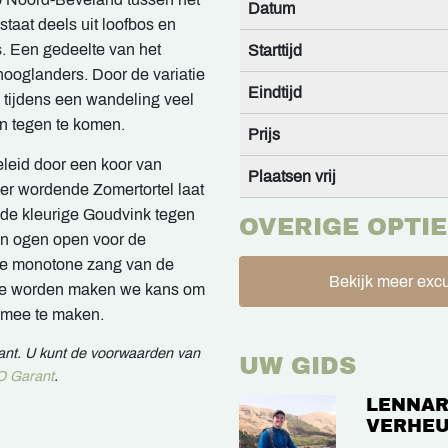
Datum
taat deels uit loofbos en
s. Een gedeelte van het
Starttijd
ooglanders. Door de variatie
Eindtijd
m tijdens een wandeling veel
n tegen te komen.
Prijs
leid door een koor van
Plaatsen vrij
er wordende Zomertortel laat
de kleurige Goudvink tegen
OVERIGE OPTIE
en ogen open voor de
 de monotone zang van de
Bekijk meer excu
t te worden maken we kans om
 mee te maken.
rant. U kunt de voorwaarden van
UW GIDS
 Garant
.
LENNAR
VERHEU