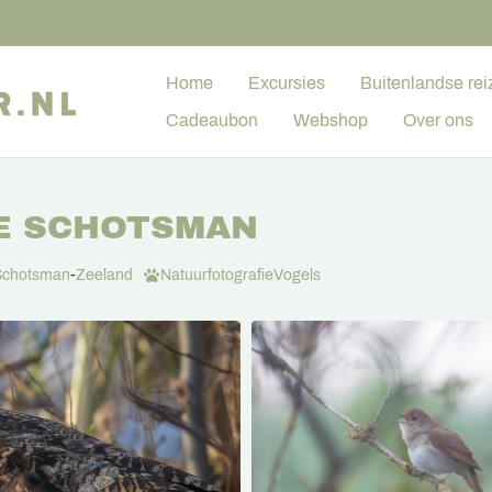
Home
Excursies
Buitenlandse rei
Cadeaubon
Webshop
Over ons
E SCHOTSMAN
Schotsman
-
Zeeland
Natuurfotografie
Vogels