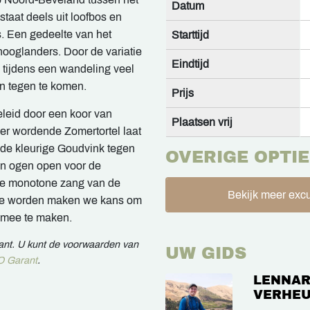
Datum
taat deels uit loofbos en
s. Een gedeelte van het
Starttijd
ooglanders. Door de variatie
Eindtijd
m tijdens een wandeling veel
n tegen te komen.
Prijs
leid door een koor van
Plaatsen vrij
er wordende Zomertortel laat
de kleurige Goudvink tegen
OVERIGE OPTIE
en ogen open voor de
 de monotone zang van de
Bekijk meer excu
t te worden maken we kans om
 mee te maken.
rant. U kunt de voorwaarden van
UW GIDS
 Garant
.
LENNAR
VERHEU