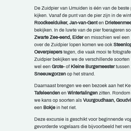
De Zuidpier van IJmuiden is één van de beste
kijken. Vanaf de punt van de pier zijn in de w
Roodkeelduiker, Jan-van-Gent
en
Drieteenme
bekijken. In de luwte van de pier foerageren s
Zwarte Zee-eend, Eider
en misschien wel een
over de Zuidpier lopen komen we ook
Steenlop
Oeverpiepers
tegen, die vaak mooi te fotografer
Zuidpier bekijken we de verschillende soorte
wel een
Grote-
of
Kleine Burgemeester
tussen 
Sneeuwgorzen
op het strand.
Daarnaast brengen we een bezoek aan het K
Tafeleenden
en
Wintertalingen
zitten. Rondo
we kans op soorten als
Vuurgoudhaan, Goudv
een
Bokje
in het riet.
Deze excursie is geschikt voor beginnende vo
gevorderde vogelaars die bijvoorbeeld het vers