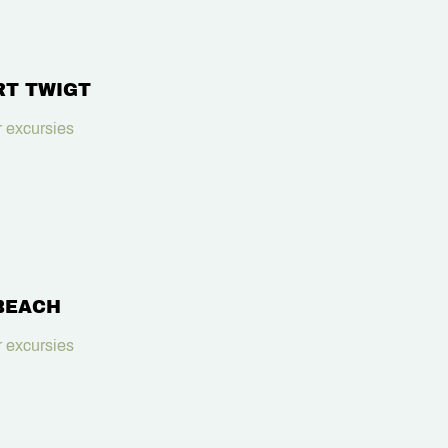
RT TWIGT
 excursies
BEACH
 excursies