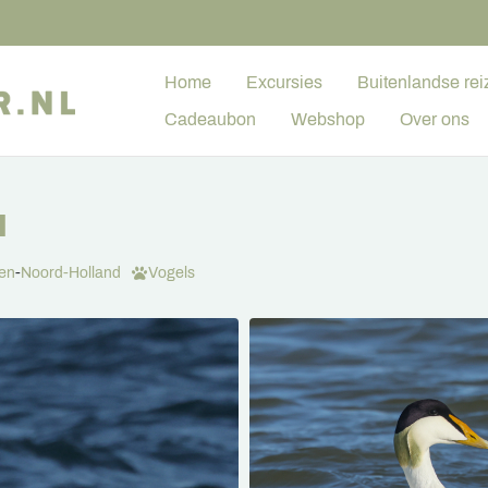
Home
Excursies
Buitenlandse rei
Cadeaubon
Webshop
Over ons
N
en
-
Noord-Holland
Vogels