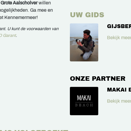
e
Grote Aalscholver
willen
emogelijkheden. Ga mee en
UW GIDS
 het Kennemermeer!
GIJSBE
rant. U kunt de voorwaarden van
 Garant
.
Bekijk meer
ONZE PARTNER
MAKAI 
Bekijk meer