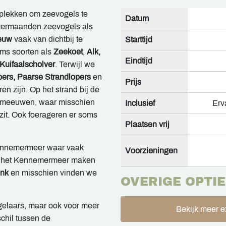
 plekken om zeevogels te
Datum
intermaanden zeevogels als
euw
vaak van dichtbij te
Starttijd
oms soorten als
Zeekoet
,
Alk,
Eindtijd
Kuifaalscholver
. Terwijl we
ers,
Paarse Strandlopers
en
Prijs
en zijn. Op het strand bij de
n meeuwen, waar misschien
Inclusief
Erv
zit. Ook foerageren er soms
Plaatsen vrij
ennemermeer waar vaak
Voorzieningen
m het Kennemermeer maken
ink
en misschien vinden we
OVERIGE OPTIE
gelaars, maar ook voor meer
Bekijk meer e
chil tussen de