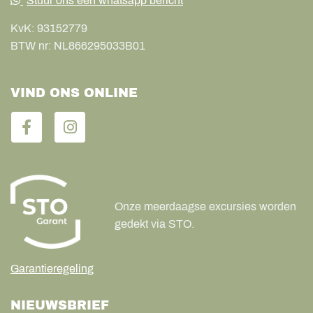
Stuur ons een whatsapp bericht
KvK:
93152779
BTW nr:
NL866295033B01
VIND ONS ONLINE
Onze meerdaagse excursies worden
gedekt via STO.
Garantieregeling
NIEUWSBRIEF