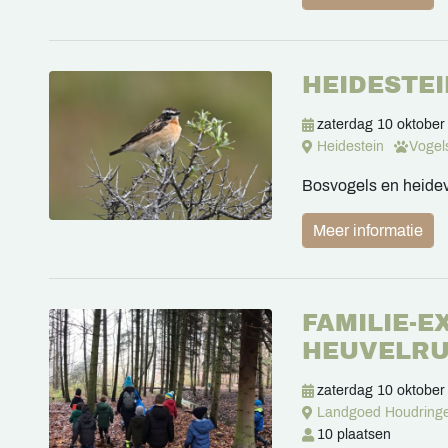
HEIDESTE
zaterdag 10 oktober
Heidestein
Vogel
Bosvogels en heide
Meer informatie
FAMILIE-
HEUVELR
zaterdag 10 oktober
Landgoed Houdring
10 plaatsen