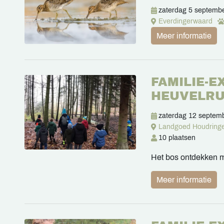
zaterdag 5 septemb
Everdingerwaard
Meer informatie
FAMILIE-
HEUVELR
zaterdag 12 septem
Landgoed Houdring
10 plaatsen
Het bos ontdekken m
Meer informatie