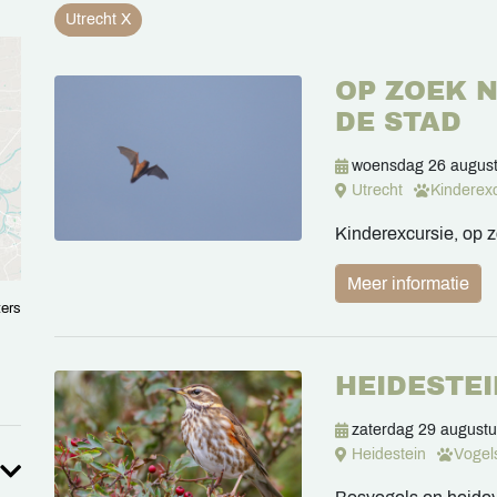
Utrecht X
OP ZOEK 
DE STAD
woensdag 26 augus
Utrecht
Kinderex
Kinderexcursie, op z
Meer informatie
ters
HEIDESTE
zaterdag 29 august
Heidestein
Vogel