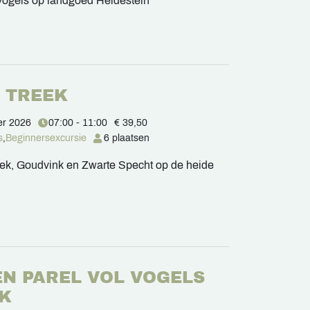
vogels op landgoed Heidestein
N TREEK
er 2026
07:00 - 11:00
€ 39,50
s
,
Beginnersexcursie
6 plaatsen
ek, Goudvink en Zwarte Specht op de heide
N PAREL VOL VOGELS
EK