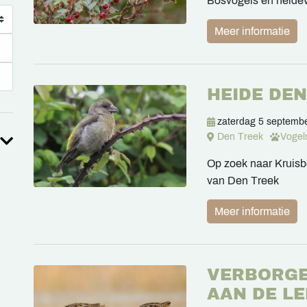
Bosvogels en heide
Meer informatie
HEIDE DE
zaterdag 5 septemb
Den Treek
Vogel
Op zoek naar Kruisb
van Den Treek
Meer informatie
VERBORGE
AAN DE L