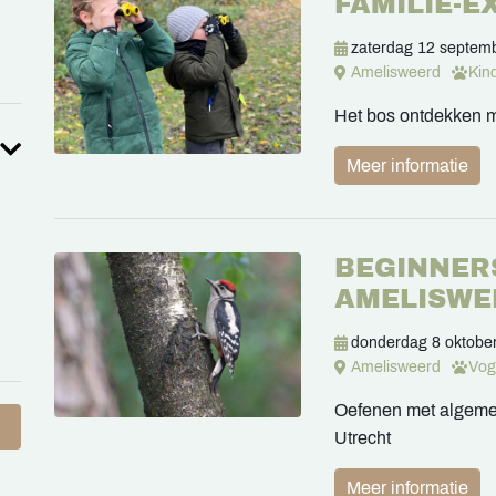
FAMILIE-
zaterdag 12 septem
Amelisweerd
Kin
Het bos ontdekken m
Meer informatie
BEGINNER
AMELISWE
donderdag 8 oktobe
Amelisweerd
Vog
Oefenen met algemen
Utrecht
Meer informatie