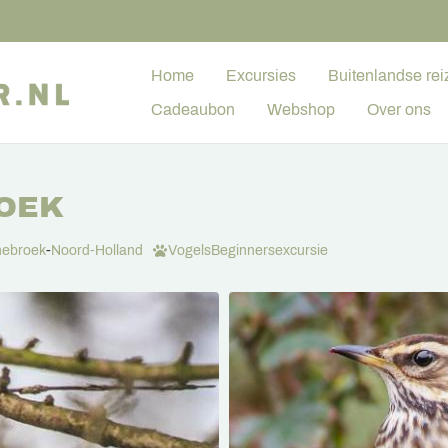
Home
Excursies
Buitenlandse rei
Cadeaubon
Webshop
Over ons
ROEK
ebroek
-
Noord-Holland
Vogels
Beginnersexcursie