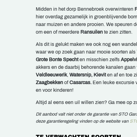
Midden in het dorp Bennebroek overwinteren
hier overdag gezamelijk in groenblijvende bom
naar muizen en andere prooien. We speuren de 
om een of meerdere
Ransuilen
te zien zitten.
Als dit is gelukt maken we ook nog een wande
waar we op zoek gaan naar mooie soorten als
Grote Bonte Specht
en misschien zelfs
Appelv
akkers en de daarbij behorende kanalen gaan 
Veldleeuwerik
,
Watersnip, Kievit
en af en toe z
Zaagbekken
of
Casarcas.
Een leuke excursie 
en voor kinderen!
Altijd al eens een uil willen zien? Ga mee op z
Dit aanbod valt niet onder de garantie van STO Ga
deze garantieregeling vinden op de website van
STO