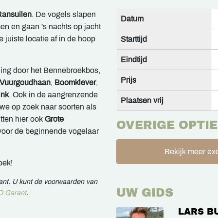
Ransuilen
. De vogels slapen
Datum
en en gaan 's nachts op jacht
juiste locatie af in de hoop
Starttijd
Eindtijd
ling door het Bennebroekbos,
Prijs
Vuurgoudhaan
,
Boomklever
,
ink
. Ook in de aangrenzende
Plaatsen vrij
we op zoek naar soorten als
itten hier ook
Grote
OVERIGE OPTIE
voor de beginnende vogelaar
Bekijk meer exc
oek!
rant. U kunt de voorwaarden van
UW GIDS
 Garant
.
LARS B