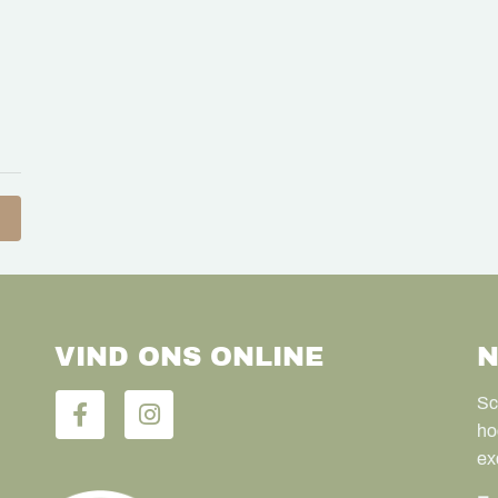
VIND ONS ONLINE
N
Sc
ho
ex