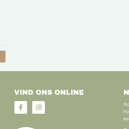
VIND ONS ONLINE
N
Sc
ho
ex