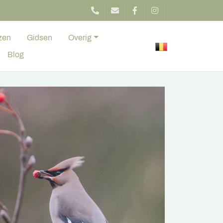
zen
Gidsen
Overig
Blog