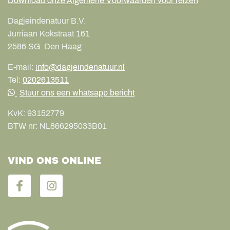
Download onze Algemene Voorwaarden voor reizen
Dagjeindenatuur B.V.
Jurriaan Kokstraat 161
2586 SG
Den Haag
E-mail:
info@dagjeindenatuur.nl
Tel:
0202613511
Stuur ons een whatsapp bericht
KvK:
93152779
BTW nr:
NL866295033B01
VIND ONS ONLINE