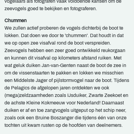
vogelaars als fotografen vaak voldoende kansen om de
zeevogels goed te bekijken en fotograferen.
Chummen
We zullen actief proberen de vogels dichterbij de boot te
lokken. Dat doen we door te 'chummen'. Dat houdt in dat
we op open zee visafval rond de boot verspreiden.
Zeevogels hebben een zeer goed ontwikkeld reukorgaan
en kunnen dit visafval op kilometers afstand ruiken. Met
wat geluk duiken Jan-van-Genten naast de boot de zee in
om de vissenstaarten te pakken en lokken we misschien
een Middelste Jager of pijlstormvogel naar de boot. Tijdens
de Pelagics de afgelopen jaren ontdekten we ook
(mega)zeldzaamheden zoals IJsduiker, Zwarte Zeekoet en
de achste Kleine Kokmeeuw voor Nederland! Daarnaast
duiken er af en toe zangvogels uitgeput op het schip neer,
zoals ook een Bruine Boszanger die tijdens één van onze
tochten uit kwam rusten op de hoofden van deelnemers.