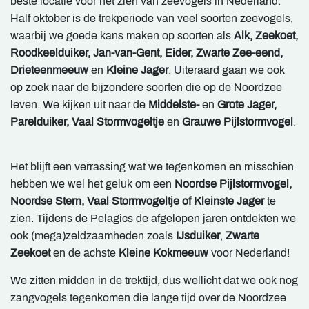
beste locatie voor het zien van zeevogels in Nederland.
Half oktober is de trekperiode van veel soorten zeevogels,
waarbij we goede kans maken op soorten als
Alk, Zeekoet,
Roodkeelduiker, Jan-van-Gent, Eider, Zwarte Zee-eend,
Drieteenmeeuw
en
Kleine Jager
. Uiteraard gaan we ook
op zoek naar de bijzondere soorten die op de Noordzee
leven. We kijken uit naar de
Middelste-
en
Grote Jager,
Parelduiker, Vaal Stormvogeltje
en
Grauwe Pijlstormvogel
.
Het blijft een verrassing wat we tegenkomen en misschien
hebben we wel het geluk om een
Noordse Pijlstormvogel,
Noordse Stern, Vaal Stormvogeltje of Kleinste Jager
te
zien. Tijdens de Pelagics de afgelopen jaren ontdekten we
ook (mega)zeldzaamheden zoals
IJsduiker
,
Zwarte
Zeekoet
en de achste
Kleine Kokmeeuw
voor Nederland!
We zitten midden in de trektijd, dus wellicht dat we ook nog
zangvogels tegenkomen die lange tijd over de Noordzee