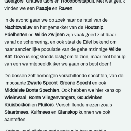
Geelgors
,
Grauwe Gors
en
Roodborsttapuit
. Met wat geluk
vinden we een
Paapje
en
Raven
.
In de avond gaan we op zoek naar de ratel van de
Nachtzwaluw
en het gemekker van de
Houtsnip
.
Edelherten
en
Wilde Zwijnen
zijn vaak goed zichtbaar
vanaf de schemering, en ook staat de Eifel bekend om
haar aanzienlijke populatie van de geheimzinnige
Wilde
Kat
. Deze is nog steeds lastig om te zien, maar met behulp
van een warmtebeeldkijker we gaan ons best doen!
De bossen zelf herbergen verschillende spechten, van de
imposante
Zwarte Specht
,
Groene Specht
en ook
Middelste Bonte Spechten
. Ook hebben we hier kans op
Wielewaal
,
Bonte Vliegenvangers
,
Goudvinken
,
Kruisbekken
en
Fluiters
. Verschillende mezen zoals
Staartmees
,
Kuifmees
en
Glanskop
kunnen we ook
aantreffen.