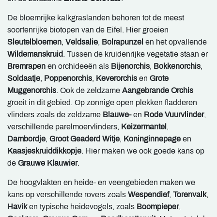
De bloemrijke kalkgraslanden behoren tot de meest
soortenrijke biotopen van de Eifel. Hier groeien
Sleutelbloemen
,
Veldsalie
,
Bolrapunzel
en het opvallende
Wildemanskruid
. Tussen de kruidenrijke vegetatie staan er
Bremrapen
en orchideeën als
Bijenorchis
,
Bokkenorchis
,
Soldaatje
,
Poppenorchis
,
Keverorchis
en
Grote
Muggenorchis
. Ook de zeldzame
Aangebrande Orchis
groeit in dit gebied. Op zonnige open plekken fladderen
vlinders zoals de zeldzame
Blauwe-
en
Rode Vuurvlinder
,
verschillende parelmoervlinders,
Keizermantel
,
Dambordje
,
Groot Geaderd Witje
,
Koninginnepage
en
Kaasjeskruiddikkopje
. Hier maken we ook goede kans op
de
Grauwe Klauwier
.
De hoogvlakten en heide- en veengebieden maken we
kans op verschillende rovers zoals
Wespendief
,
Torenvalk
,
Havik
en typische heidevogels, zoals
Boompieper
,