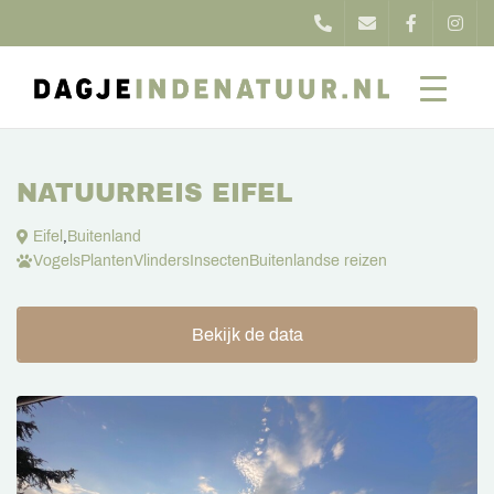
NATUURREIS EIFEL
Eifel
,
Buitenland
Vogels
Planten
Vlinders
Insecten
Buitenlandse reizen
Bekijk de data