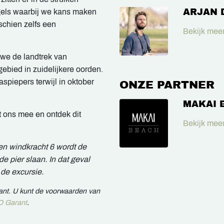
ARJAN 
gels waarbij we kans maken
schien zelfs een
Bekijk meer
 we de landtrek van
ebied in zuidelijkere oorden.
piepers terwijl in oktober
ONZE PARTNER
MAKAI 
t ons mee en ontdek dit
Bekijk meer
ven windkracht 6 wordt de
e pier slaan. In dat geval
de excursie.
rant. U kunt de voorwaarden van
 Garant
.