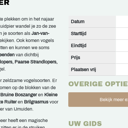
ER
e plekken om in het najaar
Datum
Zuidpier wandel je zo de zee
n je soorten als
Jan-van-
Starttijd
ekijken. Ook komen vogels
Eindtijd
 zitten en kunnen we soms
-eenden
van dichtbij
Prijs
lopers, Paarse Strandlopers,
el.
Plaatsen vrij
r zeldzame vogelsoorten. Er
OVERIGE OPTIE
nomen op de blokken van de
 Bruine Boszanger
en
Kleine
Bekijk meer e
ze Ruiter
en
Brilgrasmus
voor
r van IJmuiden.
meer heeft een magische
UW GIDS
zitten er in de struiken