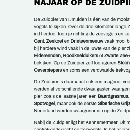
NAJAAR OP DE ZUIDPI
De Zuidpier van IJmuiden is één van de mooist
vogels te kijken. Over de drie kilometer lange 
in.Hierdoor loop je richting de zeevogels en ku
Gent, Zeekoet
en
Drieteenmeeuw
vaak mooi b
bij hardere wind vaak in de luwte van de pier
Eidereenden, Roodkeelduikers
of
Zwarte Zee
bekijken. Op de Zuidpier zelf foerageren
Steen
Oeverpiepers
en soms een verdwaalde trekvog
De Zuidpier is daarnaast ook een magneet voo
werden al verschillende dwaalgasten waarge
pier, zoals de laatste jaren een
Baardgrasmus,
Spotvogel
, maar ook de eerste
Siberische Grij
Nederland werden waargenomen op de Zuidpie
Nabij de Zuidpier ligt het Kennemermeer. Dit 
aantrekkingskracht op trekvogels. In het najaar 