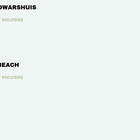
DWARSHUIS
 excursies
BEACH
 excursies