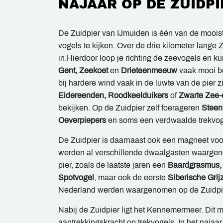
NAJAAR OP DE ZUIDPI
De Zuidpier van IJmuiden is één van de mooist
vogels te kijken. Over de drie kilometer lange 
in.Hierdoor loop je richting de zeevogels en ku
Gent, Zeekoet
en
Drieteenmeeuw
vaak mooi b
bij hardere wind vaak in de luwte van de pier
Eidereenden, Roodkeelduikers
of
Zwarte Zee
bekijken. Op de Zuidpier zelf foerageren
Steen
Oeverpiepers
en soms een verdwaalde trekvog
De Zuidpier is daarnaast ook een magneet voo
werden al verschillende dwaalgasten waarge
pier, zoals de laatste jaren een
Baardgrasmus,
Spotvogel
, maar ook de eerste
Siberische Grij
Nederland werden waargenomen op de Zuidpie
Nabij de Zuidpier ligt het Kennemermeer. Dit 
aantrekkingskracht op trekvogels. In het najaar 