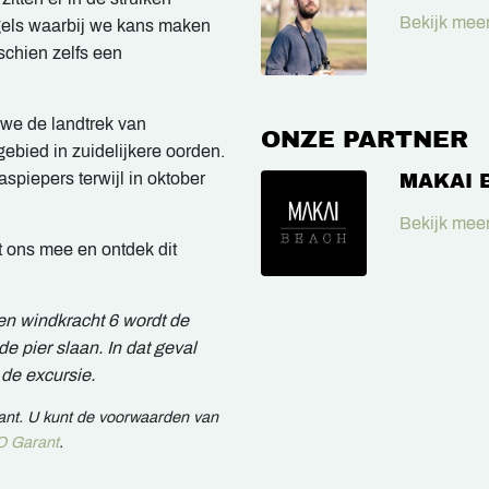
Bekijk meer
gels waarbij we kans maken
schien zelfs een
 we de landtrek van
ONZE PARTNER
ebied in zuidelijkere oorden.
piepers terwijl in oktober
MAKAI 
Bekijk meer
t ons mee en ontdek dit
ven windkracht 6 wordt de
e pier slaan. In dat geval
de excursie.
rant. U kunt de voorwaarden van
 Garant
.