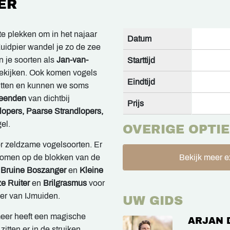
ER
e plekken om in het najaar
Datum
Zuidpier wandel je zo de zee
n je soorten als
Jan-van-
Starttijd
ekijken. Ook komen vogels
Eindtijd
 zitten en kunnen we soms
-eenden
van dichtbij
Prijs
lopers, Paarse Strandlopers,
el.
OVERIGE OPTIE
r zeldzame vogelsoorten. Er
nomen op de blokken van de
Bekijk meer e
 Bruine Boszanger
en
Kleine
ze Ruiter
en
Brilgrasmus
voor
r van IJmuiden.
UW GIDS
meer heeft een magische
ARJAN 
zitten er in de struiken