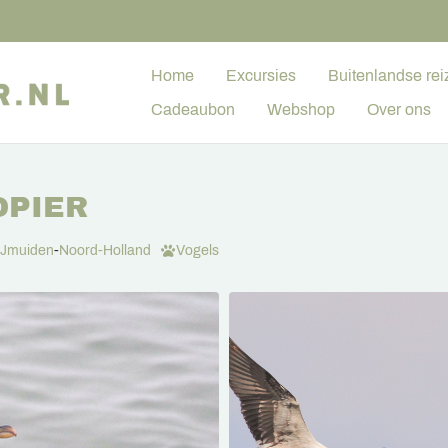
Home
Excursies
Buitenlandse rei
Cadeaubon
Webshop
Over ons
DPIER
IJmuiden
-
Noord-Holland
Vogels