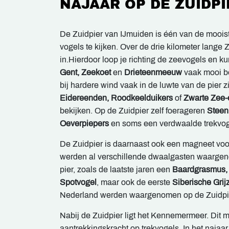
NAJAAR OP DE ZUIDPI
De Zuidpier van IJmuiden is één van de mooist
vogels te kijken. Over de drie kilometer lange 
in.Hierdoor loop je richting de zeevogels en ku
Gent, Zeekoet
en
Drieteenmeeuw
vaak mooi b
bij hardere wind vaak in de luwte van de pier
Eidereenden, Roodkeelduikers
of
Zwarte Zee
bekijken. Op de Zuidpier zelf foerageren
Steen
Oeverpiepers
en soms een verdwaalde trekvog
De Zuidpier is daarnaast ook een magneet voo
werden al verschillende dwaalgasten waarge
pier, zoals de laatste jaren een
Baardgrasmus,
Spotvogel
, maar ook de eerste
Siberische Grij
Nederland werden waargenomen op de Zuidpie
Nabij de Zuidpier ligt het Kennemermeer. Dit 
aantrekkingskracht op trekvogels. In het najaar 