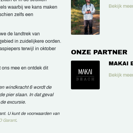
Bekijk meer
gels waarbij we kans maken
schien zelfs een
 we de landtrek van
ebied in zuidelijkere oorden.
piepers terwijl in oktober
ONZE PARTNER
MAKAI 
t ons mee en ontdek dit
Bekijk meer
ven windkracht 6 wordt de
e pier slaan. In dat geval
de excursie.
rant. U kunt de voorwaarden van
 Garant
.