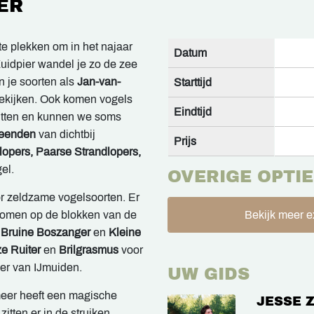
ER
e plekken om in het najaar
Datum
Zuidpier wandel je zo de zee
n je soorten als
Jan-van-
Starttijd
ekijken. Ook komen vogels
Eindtijd
 zitten en kunnen we soms
-eenden
van dichtbij
Prijs
lopers, Paarse Strandlopers,
el.
OVERIGE OPTIE
r zeldzame vogelsoorten. Er
nomen op de blokken van de
Bekijk meer e
 Bruine Boszanger
en
Kleine
ze Ruiter
en
Brilgrasmus
voor
r van IJmuiden.
UW GIDS
meer heeft een magische
JESSE 
zitten er in de struiken