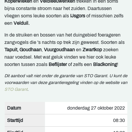
Koperwieken
en
Veldleeuweriken
trekken in een soms
bijna constante stroom naar het zuiden. Daartussen
vliegen soms leuke soorten als
IJsgors
of misschien zelfs
een
Velduil.
In de struiken en bossen van het duingebied foerageren
zangvogels die 's nachts op trek zijn geweest. Soorten als
Tapuit, Goudhaan
,
Vuurgoudhaan
en
Zwartkop
zoeken
naar voedsel. Met wat geluk vinden we hier ook leuke
soorten tussen zoals
Beflijster
of zelfs een
Bladkoning
!
Dit aanbod valt niet onder de garantie van STO Garant. U kunt de
voorwaarden van deze garantieregeling vinden op de website van
STO Garant
.
Datum
donderdag 27 oktober 2022
Starttijd
08:30