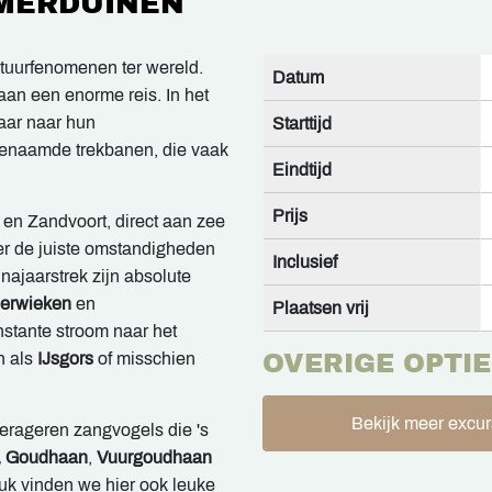
EMERDUINEN
atuurfenomenen ter wereld.
Datum
aan een enorme reis. In het
aar naar hun
Starttijd
genaamde trekbanen, die vaak
Eindtijd
Prijs
en Zandvoort, direct aan zee
er de juiste omstandigheden
Inclusief
najaarstrek zijn absolute
perwieken
en
Plaatsen vrij
nstante stroom naar het
n als
IJsgors
of misschien
OVERIGE OPTIE
Bekijk meer excur
oerageren zangvogels die 's
t, Goudhaan
,
Vuurgoudhaan
uk vinden we hier ook leuke