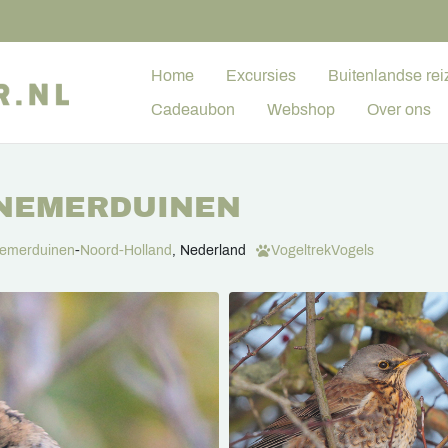
Home
Excursies
Buitenlandse rei
Cadeaubon
Webshop
Over ons
NNEMERDUINEN
emerduinen
-
Noord-Holland
, Nederland
Vogeltrek
Vogels