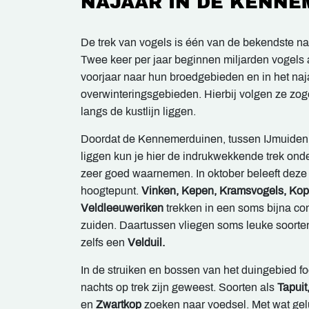
NAJAAR IN DE KENN
De trek van vogels is één van de bekendste n
Twee keer per jaar beginnen miljarden vogels 
voorjaar naar hun broedgebieden en in het naj
overwinteringsgebieden. Hierbij volgen ze zo
langs de kustlijn liggen.
Doordat de Kennemerduinen, tussen IJmuiden 
liggen kun je hier de indrukwekkende trek ond
zeer goed waarnemen. In oktober beleeft deze 
hoogtepunt.
Vinken, Kepen, Kramsvogels, Ko
Veldleeuweriken
trekken in een soms bijna co
zuiden. Daartussen vliegen soms leuke soorte
zelfs een
Velduil.
In de struiken en bossen van het duingebied f
nachts op trek zijn geweest. Soorten als
Tapui
en
Zwartkop
zoeken naar voedsel. Met wat gel