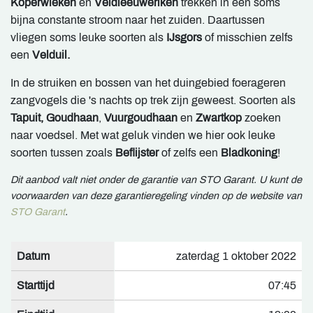
Koperwieken
en
Veldleeuweriken
trekken in een soms
bijna constante stroom naar het zuiden. Daartussen
vliegen soms leuke soorten als
IJsgors
of misschien zelfs
een
Velduil.
In de struiken en bossen van het duingebied foerageren
zangvogels die 's nachts op trek zijn geweest. Soorten als
Tapuit, Goudhaan
,
Vuurgoudhaan
en
Zwartkop
zoeken
naar voedsel. Met wat geluk vinden we hier ook leuke
soorten tussen zoals
Beflijster
of zelfs een
Bladkoning
!
Dit aanbod valt niet onder de garantie van STO Garant. U kunt de
voorwaarden van deze garantieregeling vinden op de website van
STO Garant
.
Datum
zaterdag 1 oktober 2022
Starttijd
07:45