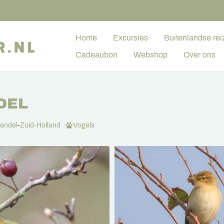
Home
Excursies
Buitenlandse rei
Cadeaubon
Webshop
Over ons
DEL
jendel
-
Zuid-Holland
Vogels