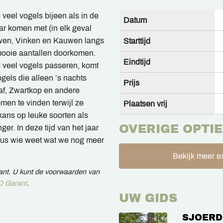
veel vogels bijeen als in de
Datum
ar komen met (in elk geval
uwen, Vinken en Kauwen langs
Starttijd
mooie aantallen doorkomen.
Eindtijd
o veel vogels passeren, komt
ogels die alleen ’s nachts
Prijs
af, Zwartkop en andere
men te vinden terwijl ze
Plaatsen vrij
kans op leuke soorten als
OVERIGE OPTIE
r. In deze tijd van het jaar
dus wie weet wat we nog meer
Bekijk meer ex
rant. U kunt de voorwaarden van
 Garant
.
UW GIDS
SJOERD