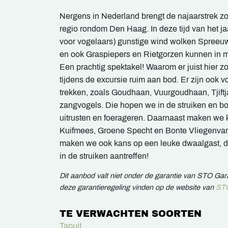
Nergens in Nederland brengt de najaarstrek zo 
regio rondom Den Haag. In deze tijd van het ja
voor vogelaars) gunstige wind wolken Spree
en ook Graspiepers en Rietgorzen kunnen in 
Een prachtig spektakel! Waarom er juist hier z
tijdens de excursie ruim aan bod. Er zijn ook v
trekken, zoals Goudhaan, Vuurgoudhaan, Tjiftj
zangvogels. Die hopen we in de struiken en bo
uitrusten en foerageren. Daarnaast maken we 
Kuifmees, Groene Specht en Bonte Vliegenvange
maken we ook kans op een leuke dwaalgast, 
in de struiken aantreffen!
Dit aanbod valt niet onder de garantie van STO Ga
deze garantieregeling vinden op de website van
STO
TE VERWACHTEN SOORTEN
Tapuit