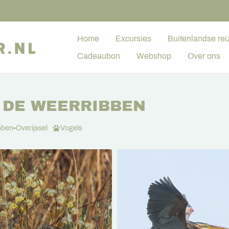
Home
Excursies
Buitenlandse rei
Cadeaubon
Webshop
Over ons
 DE WEERRIBBEN
bben
-
Overijssel
Vogels