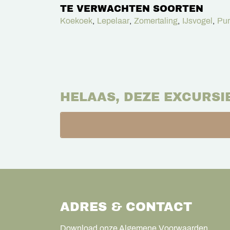
TE VERWACHTEN SOORTEN
Koekoek
,
Lepelaar
,
Zomertaling
,
IJsvogel
,
Pur
HELAAS, DEZE EXCURSI
ADRES & CONTACT
Download onze Algemene Voorwaarden