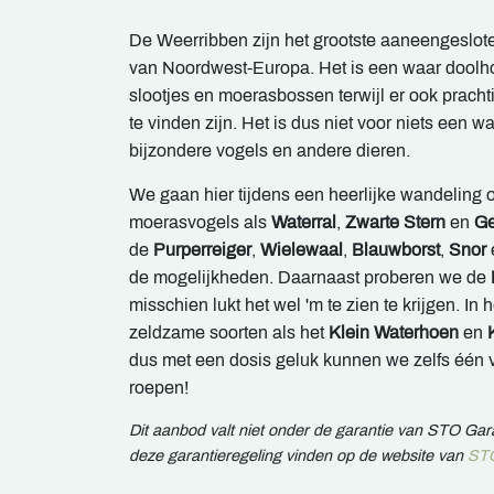
De Weerribben zijn het grootste aaneengeslo
van Noordwest-Europa. Het is een waar doolhof
slootjes en moerasbossen terwijl er ook pracht
te vinden zijn. Het is dus niet voor niets een w
bijzondere vogels en andere dieren.
We gaan hier tijdens een heerlijke wandeling 
moerasvogels als
Waterral
,
Zwarte Stern
en
Ge
de
Purperreiger
,
Wielewaal
,
Blauwborst
,
Snor
de mogelijkheden. Daarnaast proberen we de
misschien lukt het wel 'm te zien te krijgen. In 
zeldzame soorten als het
Klein Waterhoen
en
K
dus met een dosis geluk kunnen we zelfs één 
roepen!
Dit aanbod valt niet onder de garantie van STO Ga
deze garantieregeling vinden op de website van
STO