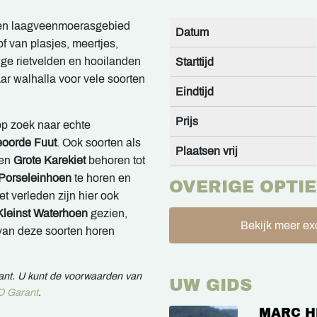
ten laagveenmoerasgebied
Datum
 van plasjes, meertjes,
ige rietvelden en hooilanden
Starttijd
aar walhalla voor vele soorten
Eindtijd
Prijs
op zoek naar echte
oorde Fuut
. Ook soorten als
Plaatsen vrij
en
Grote Karekiet
behoren tot
Porseleinhoen
te horen en
OVERIGE OPTIE
het verleden zijn hier ook
leinst Waterhoen
gezien,
Bekijk meer exc
van deze soorten horen
rant. U kunt de voorwaarden van
UW GIDS
 Garant
.
MARC H