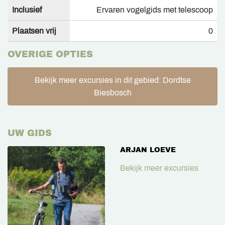
Inclusief
Ervaren vogelgids met telescoop
Plaatsen vrij
0
OVERIGE OPTIES
Bekijk meer excursies in dit gebied: Dordtse
Biesbosch
UW GIDS
ARJAN LOEVE
Bekijk meer excursies