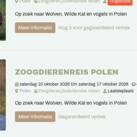
Polen
Zoogdieren
,
Buitenlandse reizen
Volgeboekt
Op zoek naar Wolven, Wilde Kat en vogels in Polen
Meer informatie
Nog 3 voor gegarandeerd vertrek
ZOOGDIERENREIS POLEN
zaterdag 10 oktober 2026
t/m
zaterdag 17 oktober 2026
Polen
Zoogdieren
,
Buitenlandse reizen
Laatste
plaats
Op zoek naar Wolven, Wilde Kat en vogels in Polen
Meer informatie
Gegarandeerd vertrek