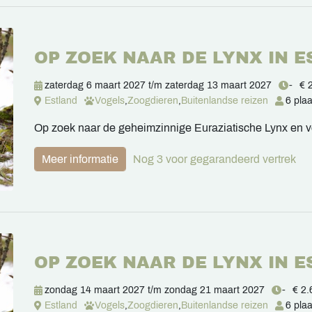
OP ZOEK NAAR DE LYNX IN 
zaterdag 6 maart 2027
t/m
zaterdag 13 maart 2027
-
€ 
Estland
Vogels
,
Zoogdieren
,
Buitenlandse reizen
6 pla
Op zoek naar de geheimzinnige Euraziatische Lynx en v
Meer informatie
Nog 3 voor gegarandeerd vertrek
OP ZOEK NAAR DE LYNX IN 
zondag 14 maart 2027
t/m
zondag 21 maart 2027
-
€ 2.
Estland
Vogels
,
Zoogdieren
,
Buitenlandse reizen
6 pla