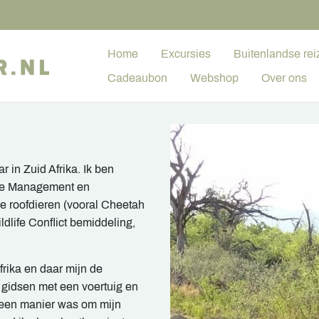
Home
Excursies
Buitenlandse rei
Cadeaubon
Webshop
Over ons
r in Zuid Afrika. Ik ben
ife Management en
e roofdieren (vooral Cheetah
dlife Conflict bemiddeling,
frika en daar mijn de
 gidsen met een voertuig en
ie een manier was om mijn