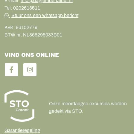
E-mail:
info@dagjeindenatuur.nl
Tel:
0202613511
Stuur ons een whatsapp bericht
KvK:
93152779
BTW nr:
NL866295033B01
VIND ONS ONLINE
Onze meerdaagse excursies worden
gedekt via STO.
Garantieregeling