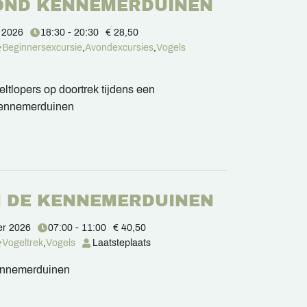
OND KENNEMERDUINEN
 2026
18:30 - 20:30
€ 28,50
Beginnersexcursie
,
Avondexcursies
,
Vogels
ltlopers op doortrek tijdens een
Kennemerduinen
N DE KENNEMERDUINEN
er 2026
07:00 - 11:00
€ 40,50
Vogeltrek
,
Vogels
Laatste
plaats
Kennemerduinen