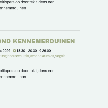
ltlopers op doortrek tijdens een
Kennemerduinen
OND KENNEMERDUINEN
us 2026
18:30 - 20:30
€ 26,00
Beginnersexcursie
,
Avondexcursies
,
Vogels
ltlopers op doortrek tijdens een
Kennemerduinen