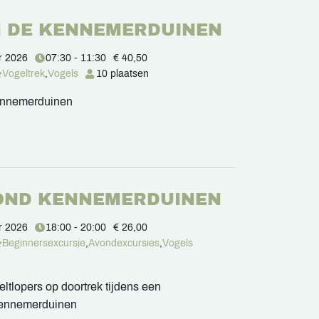
N DE KENNEMERDUINEN
r 2026
07:30 - 11:30
€ 40,50
Vogeltrek
,
Vogels
10 plaatsen
Kennemerduinen
OND KENNEMERDUINEN
r 2026
18:00 - 20:00
€ 26,00
Beginnersexcursie
,
Avondexcursies
,
Vogels
ltlopers op doortrek tijdens een
Kennemerduinen