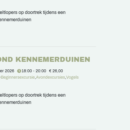
ltlopers op doortrek tijdens een
Kennemerduinen
OND KENNEMERDUINEN
er 2026
18:00 - 20:00
€ 26,00
Beginnersexcursie
,
Avondexcursies
,
Vogels
ltlopers op doortrek tijdens een
Kennemerduinen