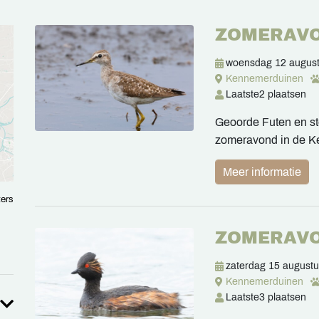
ZOMERAV
woensdag 12 augus
Kennemerduinen
Laatste
2 plaatsen
Geoorde Futen en ste
zomeravond in de 
Meer informatie
ters
ZOMERAV
zaterdag 15 august
Kennemerduinen
Laatste
3 plaatsen