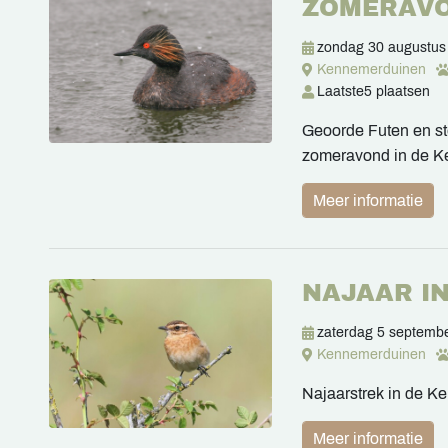
ZOMERAV
zondag 30 augustus
Kennemerduinen
Laatste
5 plaatsen
Geoorde Futen en ste
zomeravond in de 
Meer informatie
NAJAAR I
zaterdag 5 septemb
Kennemerduinen
Najaarstrek in de 
Meer informatie