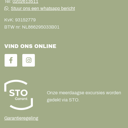
Tel:
0202613511
Stuur ons een whatsapp bericht
KvK:
93152779
BTW nr:
NL866295033B01
VIND ONS ONLINE
Onze meerdaagse excursies worden
gedekt via STO.
Garantieregeling