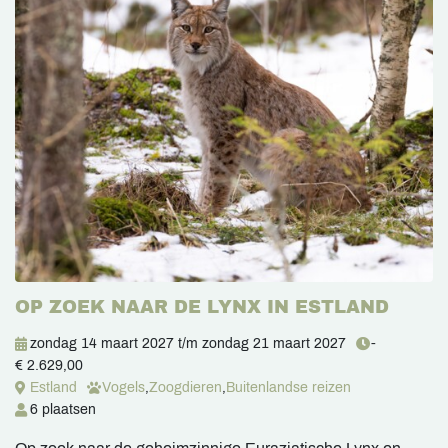
OP ZOEK NAAR DE LYNX IN ESTLAND
zondag 14 maart 2027
t/m
zondag 21 maart 2027
-
€ 2.629,00
Estland
Vogels
,
Zoogdieren
,
Buitenlandse reizen
6 plaatsen