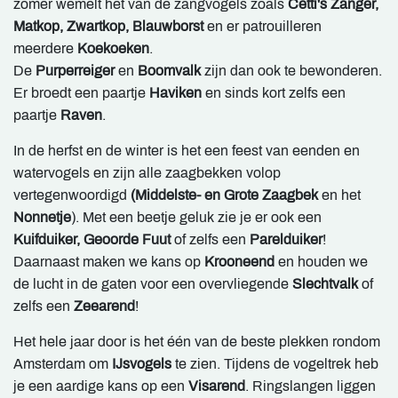
zomer wemelt het van de zangvogels zoals
Cetti's Zanger,
Matkop, Zwartkop, Blauwborst
en er patrouilleren
meerdere
Koekoeken
.
De
Purperreiger
en
Boomvalk
zijn dan ook te bewonderen.
Er broedt een paartje
Haviken
en sinds kort zelfs een
paartje
Raven
.
In de herfst en de winter is het een feest van eenden en
watervogels en zijn alle zaagbekken volop
vertegenwoordigd
(Middelste- en Grote Zaagbek
en het
Nonnetje
). Met een beetje geluk zie je er ook een
Kuifduiker, Geoorde Fuut
of zelfs een
Parelduiker
!
Daarnaast maken we kans op
Krooneend
en houden we
de lucht in de gaten voor een overvliegende
Slechtvalk
of
zelfs een
Zeearend
!
Het hele jaar door is het één van de beste plekken rondom
Amsterdam om
IJsvogels
te zien. Tijdens de vogeltrek heb
je een aardige kans op een
Visarend
. Ringslangen liggen