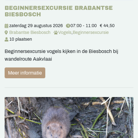
BEGINNERSEXCURSIE BRABANTSE
BIESBOSCH
zaterdag 29 augustus 2026
07:00 - 11:00
€ 44,50
Brabantse Biesbosch
Vogels
,
Beginnersexcursie
10 plaatsen
Beginnersexcursie vogels kijken in de Biesbosch bij
wandelroute Aakvlaai
Meer informatie