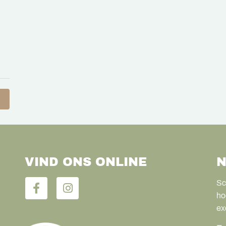
VIND ONS ONLINE
N
Sc
ho
ex