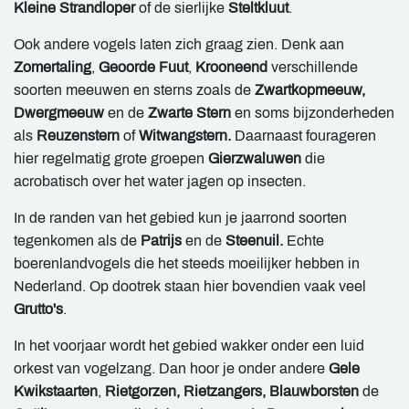
Kleine Strandloper
of de sierlijke
Steltkluut
.
Ook andere vogels laten zich graag zien. Denk aan
Zomertaling
,
Geoorde Fuut
,
Krooneend
verschillende
soorten meeuwen en sterns zoals de
Zwartkopmeeuw,
Dwergmeeuw
en de
Zwarte Stern
en soms bijzonderheden
als
Reuzenstern
of
Witwangstern.
Daarnaast fourageren
hier regelmatig grote groepen
Gierzwaluwen
die
acrobatisch over het water jagen op insecten.
In de randen van het gebied kun je jaarrond soorten
tegenkomen als de
Patrijs
en de
Steenuil.
Echte
boerenlandvogels die het steeds moeilijker hebben in
Nederland. Op dootrek staan hier bovendien vaak veel
Grutto's
.
In het voorjaar wordt het gebied wakker onder een luid
orkest van vogelzang. Dan hoor je onder andere
Gele
Kwikstaarten
,
Rietgorzen, Rietzangers, Blauwborsten
de