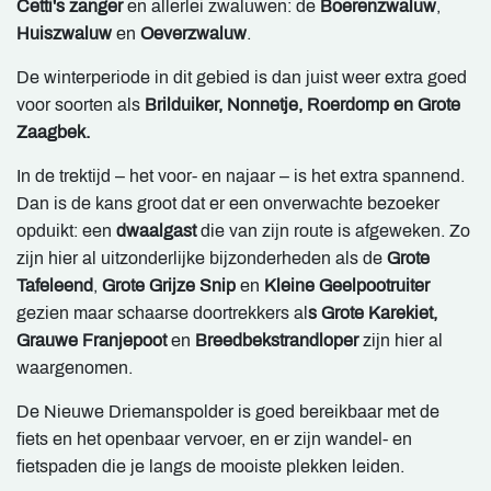
Cetti's zanger
en allerlei zwaluwen: de
Boerenzwaluw
,
Huiszwaluw
en
Oeverzwaluw
.
De winterperiode in dit gebied is dan juist weer extra goed
voor soorten als
Brilduiker, Nonnetje, Roerdomp en Grote
Zaagbek.
In de trektijd – het voor- en najaar – is het extra spannend.
Dan is de kans groot dat er een onverwachte bezoeker
opduikt: een
dwaalgast
die van zijn route is afgeweken. Zo
zijn hier al uitzonderlijke bijzonderheden als de
Grote
Tafeleend
,
Grote Grijze Snip
en
Kleine Geelpootruiter
gezien maar schaarse doortrekkers al
s Grote Karekiet,
Grauwe Franjepoot
en
Breedbekstrandloper
zijn hier al
waargenomen.
De Nieuwe Driemanspolder is goed bereikbaar met de
fiets en het openbaar vervoer, en er zijn wandel- en
fietspaden die je langs de mooiste plekken leiden.